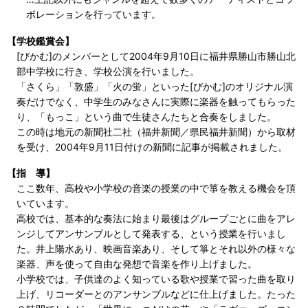
ボレーションを行っています。
【学校鑑賞会】
[びかむ]のメンバーとして2004年9月10日に福井県勝山市勝山北
部中学校に行き、学校公演を行いました。
「さくら」「敦盛」「火の蛍」といった[びかむ]のオリジナル演
奏だけでなく、中学生のみなさんに実際に楽器を触ってもらった
り、「もっこ」という曲で生徒さんたちと合奏をしました。
この時は地元の新聞社二社（福井新聞／県民福井新聞）から取材
を受け、2004年9月11日付けの新聞に記事が掲載されました。
【指 導】
ここ数年、高校や小学校の音楽の授業の中で箏を教える機会を頂
いています。
高校では、基本的な奏法に始まり最後はグループごとに曲をアレ
ンジしてアンサンブルとして発表する、という授業を行いまし
た。井上陽水あり、映画音楽あり、そして箏とそれ以外の様々な
楽器、声を使って自由な発想で音楽を作り上げました。
小学校では、子供達のよく知っている歌や授業で習った曲を取り
上げ、リコーダーとのアンサンブルなどに仕上げました。たった