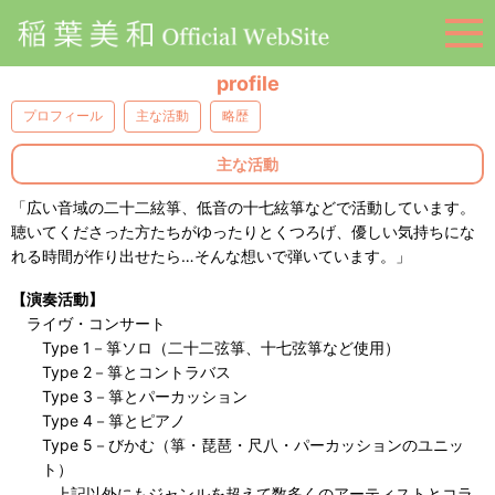
profile
プロフィール
主な活動
略歴
主な活動
「広い音域の二十二絃箏、低音の十七絃箏などで活動しています。
聴いてくださった方たちがゆったりとくつろげ、優しい気持ちにな
れる時間が作り出せたら…そんな想いで弾いています。」
【演奏活動】
ライヴ・コンサート
Type 1－箏ソロ（二十二弦箏、十七弦箏など使用）
Type 2－箏とコントラバス
Type 3－箏とパーカッション
Type 4－箏とピアノ
Type 5－びかむ（箏・琵琶・尺八・パーカッションのユニッ
ト）
…上記以外にもジャンルを超えて数多くのアーティストとコラ